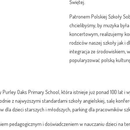
Świętej.
Patronem Polskiej Szkoły Sob
chcielibyśmy, by muzyka była
koncertowym, realizujemy kon
rodziców naszej szkoły jak i 
integracja ze środowiskiem, 
popularyzować polską kulturę
 Purley Oaks Primary School, która istnieje już ponad 100 lat i 
nie z najwyższymi standardami szkoły angielskiej, salę konfe
w dla dzieci starszych i młodszych, parking dla pracowników szk
em pedagogicznym i doświadczeniem w nauczaniu dzieci na tereni