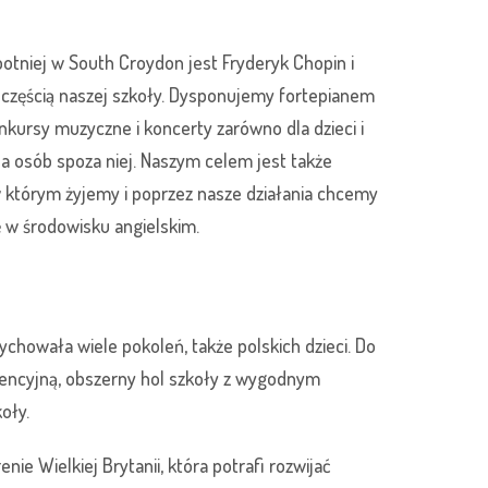
otniej w South Croydon jest Fryderyk Chopin i
 częścią naszej szkoły. Dysponujemy fortepianem
kursy muzyczne i koncerty zarówno dla dzieci i
dla osób spoza niej. Naszym celem jest także
w którym żyjemy i poprzez nasze działania chcemy
 w środowisku angielskim.
wychowała wiele pokoleń, także polskich dzieci. Do
rencyjną, obszerny hol szkoły z wygodnym
oły.
e Wielkiej Brytanii, która potrafi rozwijać