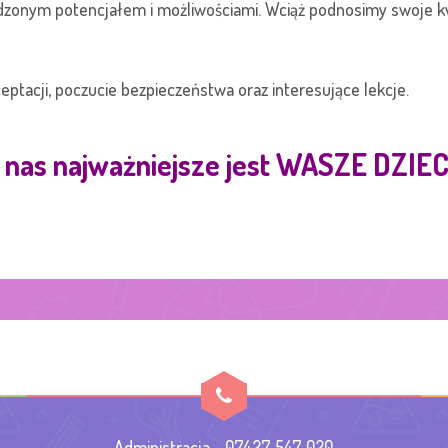
dzonym potencjałem i możliwościami. Wciąż podnosimy swoje kwa
tacji, poczucie bezpieczeństwa oraz interesujące lekcje.
 nas najważniejsze jest WASZE DZIE
Administracja - 07427 547 020