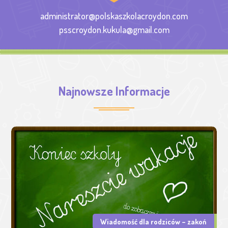
administrator@polskaszkolacroydon.com
psscroydon.kukula@gmail.com
Najnowsze Informacje
Wiadomość dla rodziców – zakoń