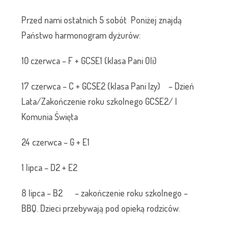
Przed nami ostatnich 5 sobót Poniżej znajdą
Państwo harmonogram dyżurów:
10 czerwca – F + GCSE1 (klasa Pani Oli)
17 czerwca – C + GCSE2 (klasa Pani Izy) – Dzień
Lata/Zakończenie roku szkolnego GCSE2/ I
Komunia Święta
24 czerwca – G + E1
1 lipca – D2 + E2
8 lipca – B2 – zakończenie roku szkolnego –
BBQ. Dzieci przebywają pod opieką rodziców.