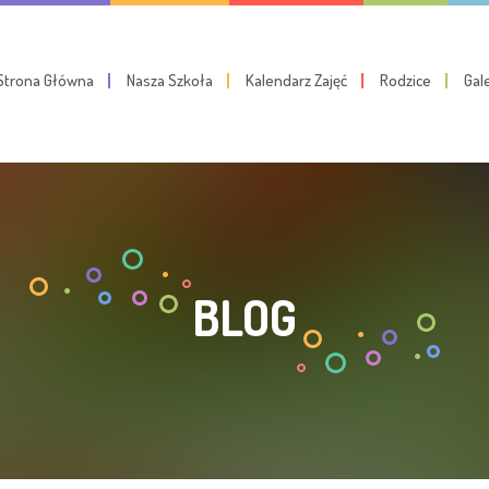
Strona Główna
Nasza Szkoła
Kalendarz Zajęć
Rodzice
Gal
BLOG