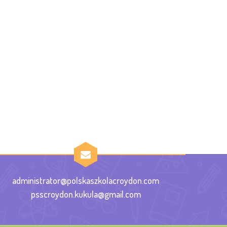
administrator@polskaszkolacroydon.com
psscroydon.kukula@gmail.com