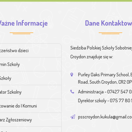
ażne Informacje
Dane Kontakto
Siedziba Polskiej Szkoły Sobotnie
czeństwo dzieci
Croydon znajduje się w:
min Szkoły
Purley Oaks Primary School,
Szkoły
Road, South Croydon, CR2 0
Administracja - 07427 547 
tor Szkolny
Dyrektor szkoly - 075 77 80 
towanie do I Komuni
psscroydon.kukula@gmail.c
arz Zgłoszeniowy