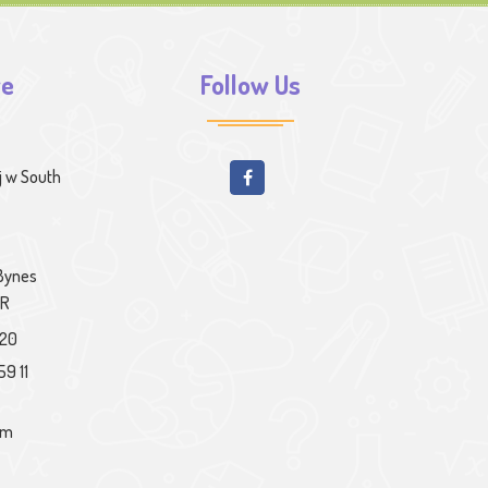
we
Follow Us
j w South
 Bynes
PR
020
59 11
om