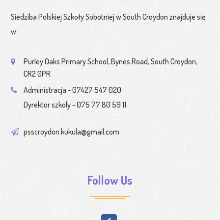
Siedziba Polskiej Szkoły Sobotniej w South Croydon znajduje się
w:
Purley Oaks Primary School, Bynes Road, South Croydon,
CR2 0PR
Administracja - 07427 547 020
Dyrektor szkoly - 075 77 80 59 11
psscroydon.kukula@gmail.com
Follow Us