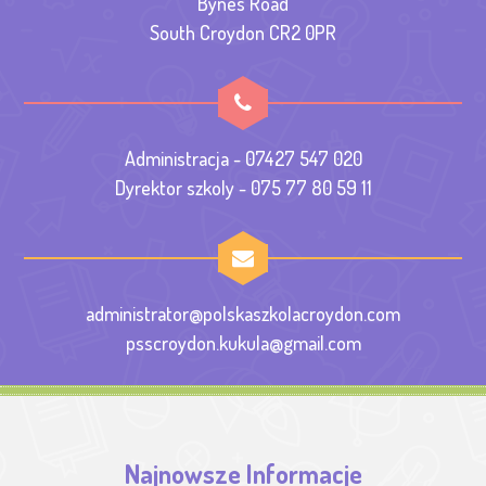
Bynes Road
South Croydon CR2 0PR
Administracja - 07427 547 020
Dyrektor szkoly - 075 77 80 59 11
administrator@polskaszkolacroydon.com
psscroydon.kukula@gmail.com
Najnowsze Informacje