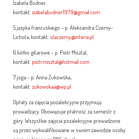
Izabela Budner,
kontakt:
izabelabudner1979@gmail.com
5.języka francuskiego – p. Aleksandra Czerny-
Lichota, kontakt:
olaczerny@interia.pl
6.kółko gitarowe – p. Piotr Misztal,
kontakt:
piotr.misztal@hotmail.com
7.joga – p. Anna Żukowska,
kontakt:
zukowskaa@wp.pl
Opłaty za zajęcia pozalekcyjne przyjmują
prowadzący. Obowiązuje płatność za semestr z
góry. Wszystkie zajęcia pozalekcyjne prowadzone
są przez wykwalifikowane w swoim zawodzie osoby