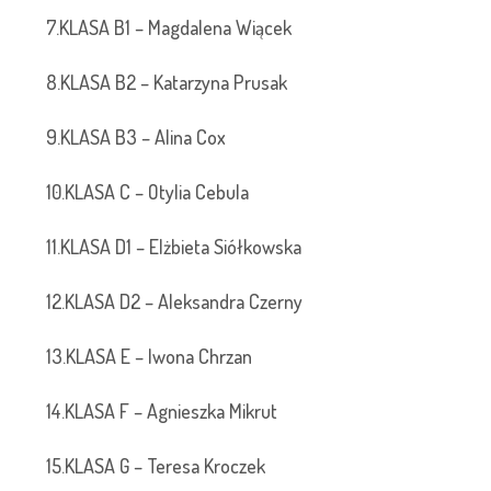
7.KLASA B1 – Magdalena Wiącek
8.KLASA B2 – Katarzyna Prusak
9.KLASA B3 – Alina Cox
10.KLASA C – Otylia Cebula
11.KLASA D1 – Elżbieta Siółkowska
12.KLASA D2 – Aleksandra Czerny
13.KLASA E – Iwona Chrzan
14.KLASA F – Agnieszka Mikrut
15.KLASA G – Teresa Kroczek