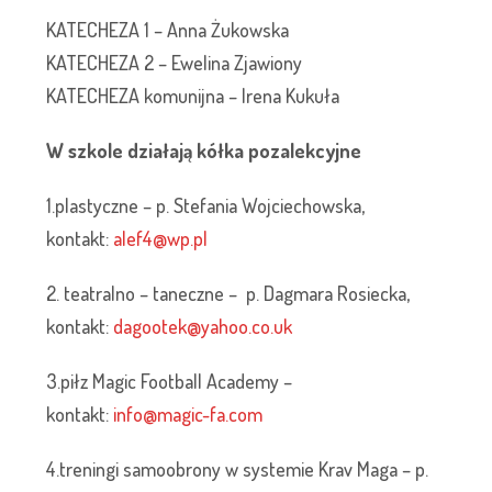
KATECHEZA 1 – Anna Żukowska
KATECHEZA 2 – Ewelina Zjawiony
KATECHEZA komunijna – Irena Kukuła
W szkole działają kółka pozalekcyjne
1.plastyczne – p. Stefania Wojciechowska,
kontakt:
alef4@wp.pl
2. teatralno – taneczne – p. Dagmara Rosiecka,
kontakt:
dagootek@yahoo.co.uk
3.piłz Magic Football Academy –
kontakt:
info@magic-fa.com
4.treningi samoobrony w systemie Krav Maga – p.