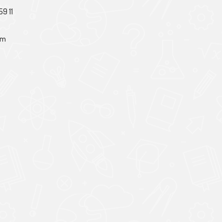
59 11
om