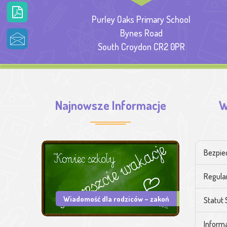
Purley Oaks Primary School
Bynes Road
South Croydon CR2 0PR
Najnowsze Informacje
W
Bezpie
Regula
Wiadomość dla rodziców – zakoń
Statut 
Informa