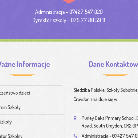
Administracja - 07427 547 020
Dyrektor szkoly - 075 77 80 59 11
ażne Informacje
Dane Kontakto
Siedziba Polskiej Szkoły Sobotnie
czeństwo dzieci
Croydon znajduje się w:
min Szkoły
Purley Oaks Primary School,
Szkoły
Road, South Croydon, CR2 0
Administracja - 07427 547 
tor Szkolny