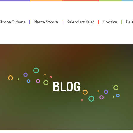
Strona Główna
Nasza Szkoła
Kalendarz Zajęć
Rodzice
Gal
BLOG