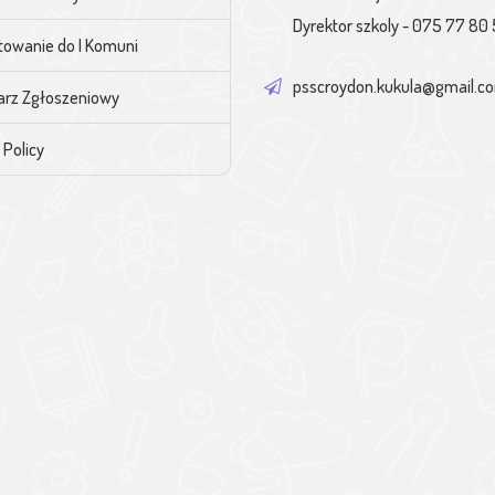
Dyrektor szkoly - 075 77 80 
towanie do I Komuni
psscroydon.kukula@gmail.c
arz Zgłoszeniowy
 Policy