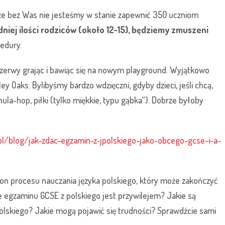
 że bez Was nie jesteśmy w stanie zapewnić 350 uczniom
iej ilości rodziców (około 12-15), będziemy zmuszeni
edury.
rzerwy grając i bawiąc się na nowym playground. Wyjątkowo
 Oaks. Bylibyśmy bardzo wdzięczni, gdyby dzieci, jeśli chcą,
hula-hop, piłki (tylko miękkie, typu gąbka“). Dobrze byłoby
l/blog/jak-zdac-egzamin-z-jpolskiego-jako-obcego-gcse-i-a-
on procesu nauczania języka polskiego, który może zakończyć
e egzaminu GCSE z polskiego jest przywilejem? Jakie są
olskiego? Jakie mogą pojawić się trudności? Sprawdźcie sami