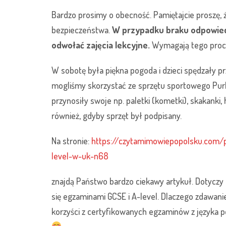
Bardzo prosimy o obecność. Pamiętajcie proszę,
bezpieczeństwa.
W przypadku braku odpowiedn
odwołać zajęcia lekcyjne.
Wymagają tego proc
W sobotę była piękna pogoda i dzieci spędzały p
mogliśmy skorzystać ze sprzętu sportowego Purley
przynosiły swoje np. paletki (kometki), skakanki, 
również, gdyby sprzęt był podpisany.
Na stronie:
https://czytamimowiepopolsku.com/p
level-w-uk-n68
znajdą Państwo bardzo ciekawy artykuł. Dotyczy 
się egzaminami GCSE i A-level. Dlaczego zdawani
korzyści z certyfikowanych egzaminów z języka p