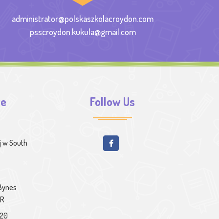
administrator@polskaszkolacroydon.com
psscroydon.kukula@gmail.com
we
Follow Us
j w South
 Bynes
PR
020