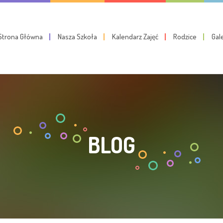
Strona Główna
Nasza Szkoła
Kalendarz Zajęć
Rodzice
Gal
BLOG