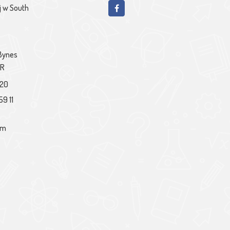
j w South
 Bynes
PR
020
59 11
om