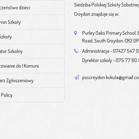
Siedziba Polskiej Szkoły Sobotnie
czeństwo dzieci
Croydon znajduje się w:
min Szkoły
Purley Oaks Primary School,
Szkoły
Road, South Croydon, CR2 0
Administracja - 07427 547 
tor Szkolny
Dyrektor szkoly - 075 77 80 
towanie do I Komuni
psscroydon.kukula@gmail.c
arz Zgłoszeniowy
 Policy