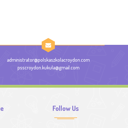
administrator@polskaszkolacroydon.com
psscroydon.kukula@gmail.com
we
Follow Us