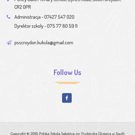
CR2 0PR
Administracja - 07427 547 020
Dyrektor szkoly - 075 77 80 59 11
psscroydon.kukula@gmail.com
Follow Us
Copyright © 2016, Polska Szkola Sobotnia im. Fryderyka Chopina w South