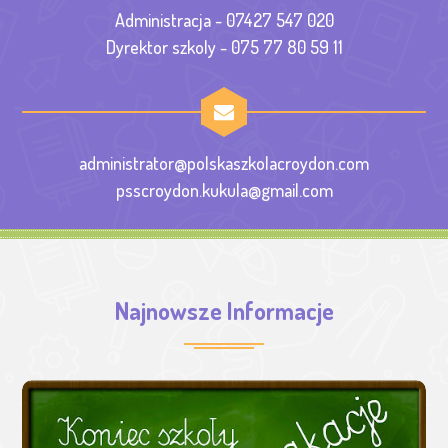
Administracja - 07427 547 020
Dyrektor szkoly - 075 77 80 59 11
administrator@polskaszkolacroydon.com
psscroydon.kukula@gmail.com
Najnowsze Informacje