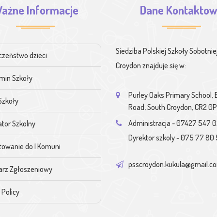
ażne Informacje
Dane Kontakto
Siedziba Polskiej Szkoły Sobotnie
czeństwo dzieci
Croydon znajduje się w:
min Szkoły
Purley Oaks Primary School,
Szkoły
Road, South Croydon, CR2 0
Administracja - 07427 547 
tor Szkolny
Dyrektor szkoly - 075 77 80 
towanie do I Komuni
psscroydon.kukula@gmail.c
arz Zgłoszeniowy
 Policy