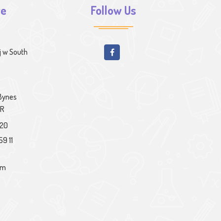
we
Follow Us
j w South
 Bynes
PR
020
59 11
om