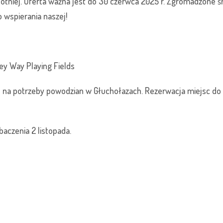
obotniej. Oferta ważna jest do 30 czerwca 2025 r. Zgromadzone
wspierania naszej!
ey Way Playing Fields
 na potrzeby powodzian w Głuchołazach. Rezerwacja miejsc do 
aczenia 2 listopada.