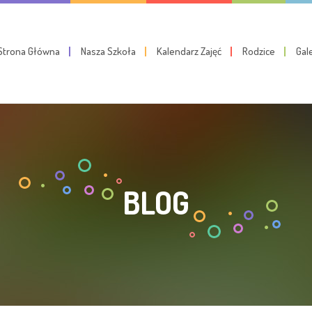
Strona Główna
Nasza Szkoła
Kalendarz Zajęć
Rodzice
Gal
BLOG