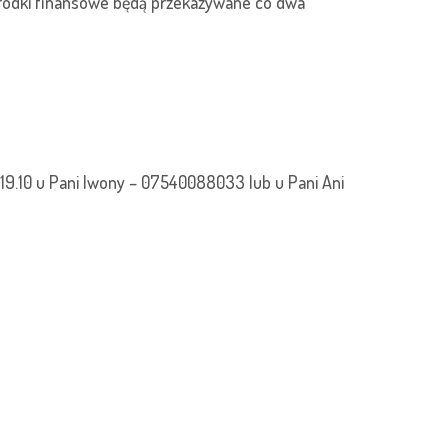
 środki finansowe będą przekazywane co dwa
19.10 u Pani Iwony – 07540088033 lub u Pani Ani