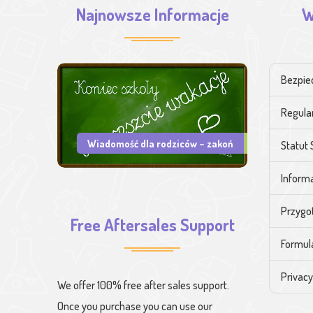
Najnowsze Informacje
W
Bezpie
Regula
Wiadomość dla rodziców – zakoń
Statut 
Informa
Przygo
Free Aftersales Support
Formul
Privacy
We offer 100% free after sales support.
Once you purchase you can use our