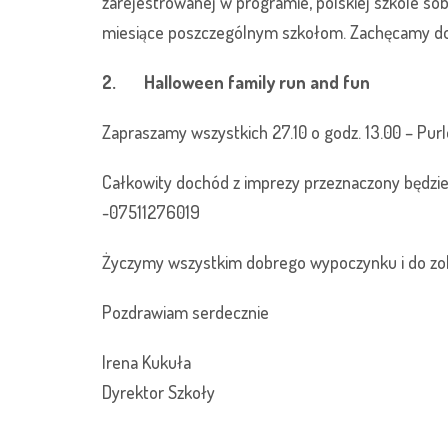
zarejestrowanej w programie, polskiej szkole s
miesiące poszczególnym szkołom. Zachęcamy do 
2.
Halloween family run and fun
Zapraszamy wszystkich 27.10 o godz. 13.00 – Purl
Całkowity dochód z imprezy przeznaczony będzie
-07511276019
Życzymy wszystkim dobrego wypoczynku i do zob
Pozdrawiam serdecznie
Irena Kukuła
Dyrektor Szkoły