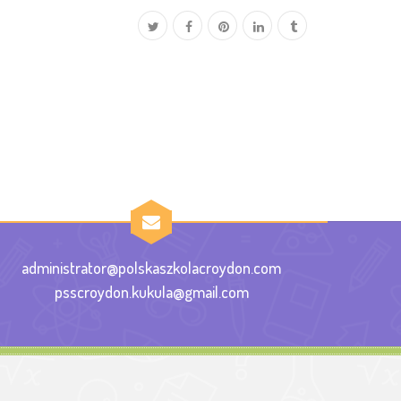
administrator@polskaszkolacroydon.com
psscroydon.kukula@gmail.com