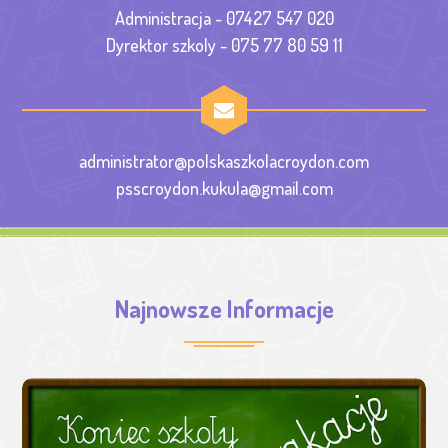
Administracja - 07427 547 020
Dyrektor szkoly - 075 77 80 59 11
administrator@polskaszkolacroydon.com
psscroydon.kukula@gmail.com
Najnowsze Informacje