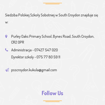
Siedziba Polskiej Szkoły Sobotniej w South Croydon znajduje się
w:
Purley Oaks Primary School, Bynes Road, South Croydon,
CR2 0PR
Administracja - 07427 547 020
Dyrektor szkoly - 075 77 80 59 11
psscroydon.kukula@gmail.com
Follow Us