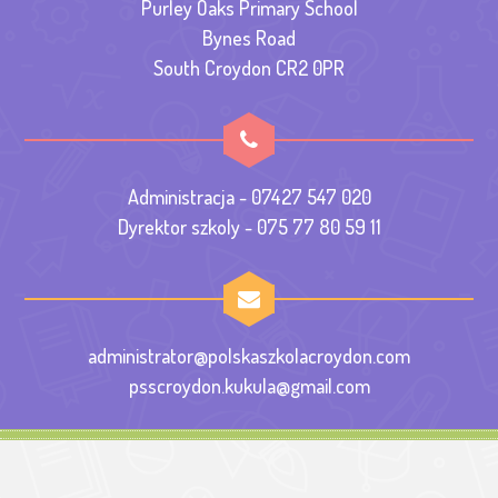
Purley Oaks Primary School
Bynes Road
South Croydon CR2 0PR
Administracja - 07427 547 020
Dyrektor szkoly - 075 77 80 59 11
administrator@polskaszkolacroydon.com
psscroydon.kukula@gmail.com