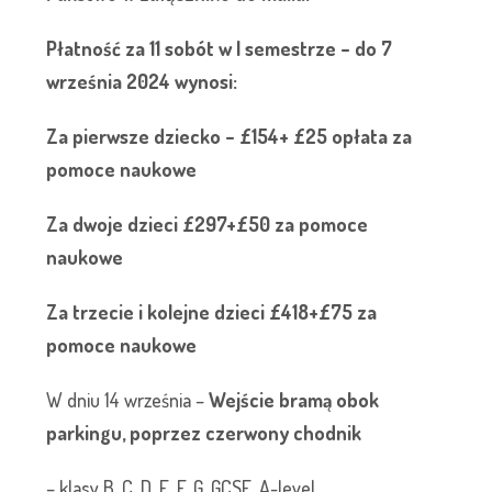
Płatność za 11 sobót w I semestrze – do 7
września 2024 wynosi:
Za pierwsze dziecko – £154+ £25 opłata za
pomoce naukowe
Za dwoje dzieci £297+£50 za pomoce
naukowe
Za trzecie i kolejne dzieci £418+£75 za
pomoce naukowe
W dniu 14 września –
Wejście bramą obok
parkingu, poprzez czerwony chodnik
– klasy B, C, D, E, F, G, GCSE, A-level.