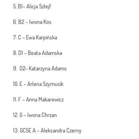
5. B1– Alicja Szlejf
6. B2 – Iwona Kos
7. C – Ewa Karpińska
8. D1 – Beata Adamska
9. D2– Katarzyna Adams
10. E – Arlena Szymusik
11. F – Anna Makarewicz
12. G – Iwona Chrzan
13. GCSE A – Aleksandra Czerny