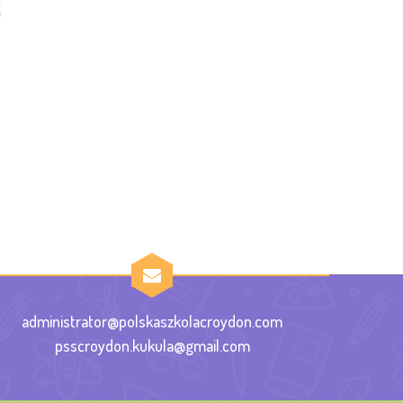
administrator@polskaszkolacroydon.com
psscroydon.kukula@gmail.com