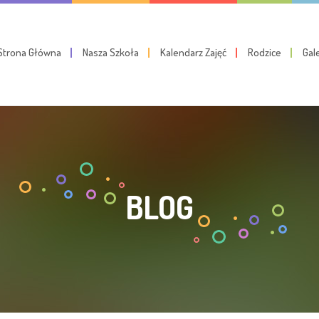
Strona Główna
Nasza Szkoła
Kalendarz Zajęć
Rodzice
Gal
BLOG