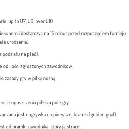
rie: up to U7, U9, over U10
iekunem i dostarczyć na 15 minut przed rozpoczęciem turnieju
ata urodzenia).
 podziału na płeć).
 od ilości zgłoszonych zawodnikow.
e zasady gry w piłkę nożną.
cie opuszczenia piłki za pole gry.
ządzana jest dogrywka do pierwszej bramki (golden goal).
st od bramki zawodnika, który ją stracił.