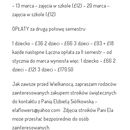
– 13 marca – zajęcia w szkole (£12) – 20 marca –
zajęcia w szkole (£12)
OPŁATY za drugą połowę semestru:
1 dziecko – £36 2 dzieci – £66 3 dzieci – £93 + £18
każde następne Łączna opłata za II semestr – od
stycznia do marca wyniosła więc: 1 dziecko – £66 2
dzieci – £121 3 dzieci – £170.50
Jak zawsze przed Wielkanocą, zapraszam rodziców
zainteresowanych zakupem stroików świątecznych
do kontaktu z Panią Elżbietą Siółkowską –
elaflowers@yahoo.com . Zdjęcia stroików Pani Ela
może przesłać bezpośrednio do osób
zainteresowanych.