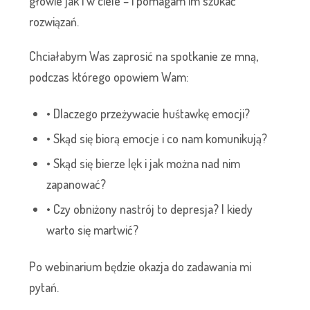
głowie jak i w ciele – i pomagam im szukać
rozwiązań.
Chciałabym Was zaprosić na spotkanie ze mną,
podczas którego opowiem Wam:
• Dlaczego przeżywacie huśtawkę emocji?
• Skąd się biorą emocje i co nam komunikują?
• Skąd się bierze lęk i jak można nad nim
zapanować?
• Czy obniżony nastrój to depresja? I kiedy
warto się martwić?
Po webinarium będzie okazja do zadawania mi
pytań.