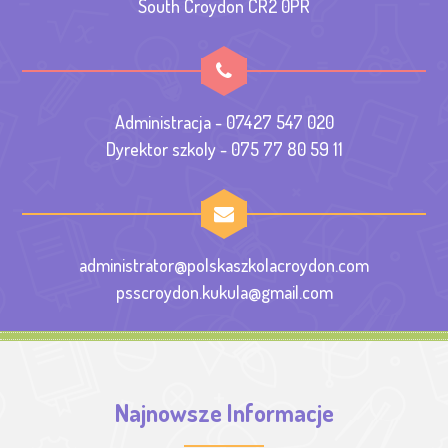
South Croydon CR2 0PR
Administracja - 07427 547 020
Dyrektor szkoly - 075 77 80 59 11
administrator@polskaszkolacroydon.com
psscroydon.kukula@gmail.com
Najnowsze Informacje