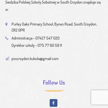
Siedziba Polskiej Szkoły Sobotniej w South Croydon znajduje się
w:
Purley Oaks Primary School, Bynes Road, South Croydon,
CR2 0PR
Administracja - 07427 547 020
Dyrektor szkoly - 075 77 80 59 11
psscroydon.kukula@gmail.com
Follow Us