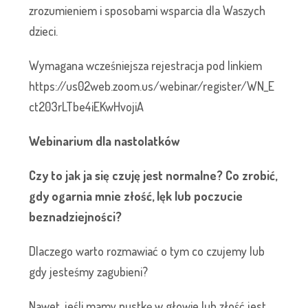
zrozumieniem i sposobami wsparcia dla Waszych
dzieci.
Wymagana wcześniejsza rejestracja pod linkiem
https://us02web.zoom.us/webinar/register/WN_E
ct203rLTbe4iEKwHvojiA
Webinarium dla nastolatków
Czy to jak ja się czuję jest normalne? Co zrobić,
gdy ogarnia mnie złość, lęk lub poczucie
beznadziejności?
Dlaczego warto rozmawiać o tym co czujemy lub
gdy jesteśmy zagubieni?
Nawet, jeśli mamy pustkę w głowie lub złość jest