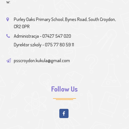
w:
Purley Oaks Primary School, Bynes Road, South Croydon,
CR2 0PR
Administracja - 07427 547 020
Dyrektor szkoly - 075 77 80 59 11
psscroydon.kukula@gmail.com
Follow Us