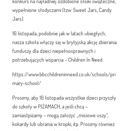
konkurs na najładniej ozdobione słoiki świąteczne,
wypełnione słodyczami (tzw. Sweet Jars, Candy
Jars).
16 listopada, podobnie jak w latach ubiegłych,
nasza szkoła włączy się w brytyjską akcję zbierania
funduszy dla dzieci niepełnosprawnych i
potrzebujących wsparcia – Children In Need.
https://www.bbcchildreninneed.co.uk/schools/pri
mary-school/
Prosimy, aby 16 listopada wszystkie dzieci przyszły
do szkoły w PIŻAMACH, a jeśli chcą –
zamiastpiżamy – mogą założyć „misiowe uszy”,
kokardy lub ubrania w kropki, itp. Prosimy również