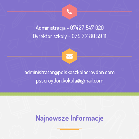
Administracja - 07427 547 020
Dyrektor szkoly - 075 77 80 59 11
administrator@polskaszkolacroydon.com
psscroydon.kukula@gmail.com
Najnowsze Informacje