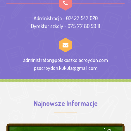
Administracja - 07427 547 020
Dyrektor szkoly - 075 77 80 59 11
administrator@polskaszkolacroydon.com
psscroydon.kukula@gmail.com
Najnowsze Informacje