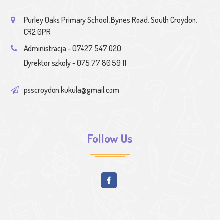
Purley Oaks Primary School, Bynes Road, South Croydon,
CR2 0PR
Administracja - 07427 547 020
Dyrektor szkoly - 075 77 80 59 11
psscroydon.kukula@gmail.com
Follow Us