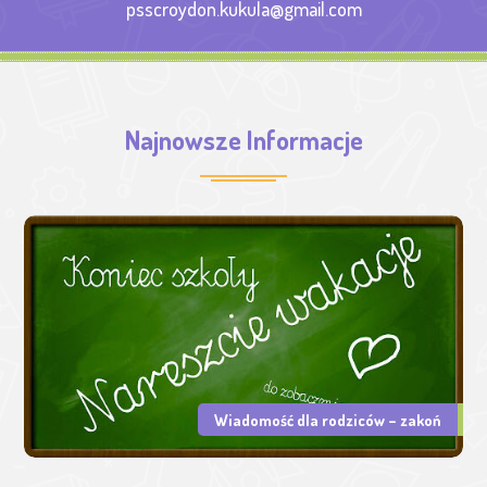
psscroydon.kukula@gmail.com
Najnowsze Informacje
Wiadomość dla rodziców – zakoń