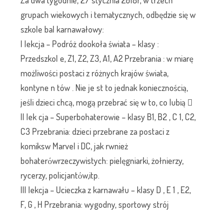
grupach wiekowych i tematycznych, odbędzie się w
szkole bal karnawałowy:
I lekcja – Podróż dookoła świata – klasy :
Przedszkol e, Z1, Z2, Z3, A1, A2 Przebrania : w miarę
możliwości postaci z różnych krajów świata,
kontyne n tów . Nie je st to jednak koniecznością,
jeśli dzieci chcą, mogą przebrać się w to, co lubią 
II lek cja – Superbohaterowie – klasy B1, B2 , C 1, C2,
C3 Przebrania: dzieci przebrane za postaci z
komiksw Marvel i DC, jak rwnież
bohaterόwrzeczywistych: pielęgniarki, żołnierzy,
rycerzy, policjantόw,itp.
III lekcja – Ucieczka z karnawału – klasy D , E 1 , E2,
F, G , H Przebrania: wygodny, sportowy strój