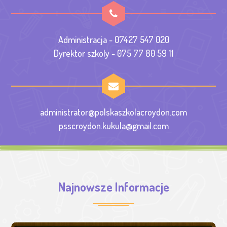
Administracja - 07427 547 020
Dyrektor szkoly - 075 77 80 59 11
administrator@polskaszkolacroydon.com
psscroydon.kukula@gmail.com
Najnowsze Informacje