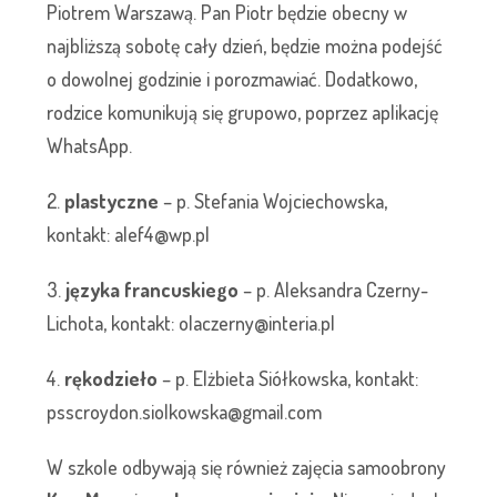
Piotrem Warszawą. Pan Piotr będzie obecny w
najbliższą sobotę cały dzień, będzie można podejść
o dowolnej godzinie i porozmawiać. Dodatkowo,
rodzice komunikują się grupowo, poprzez aplikację
WhatsApp.
2.
plastyczne
– p. Stefania Wojciechowska,
kontakt: alef4@wp.pl
3.
języka francuskiego
– p. Aleksandra Czerny-
Lichota, kontakt: olaczerny@interia.pl
4.
rękodzieło
– p. Elżbieta Siółkowska, kontakt:
psscroydon.siolkowska@gmail.com
W szkole odbywają się również zajęcia samoobrony