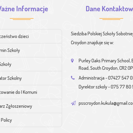
ażne Informacje
Dane Kontakto
Siedziba Polskiej Szkoły Sobotnie
czeństwo dzieci
Croydon znajduje się w:
min Szkoły
Purley Oaks Primary School,
Szkoły
Road, South Croydon, CR2 0
Administracja - 07427 547 
tor Szkolny
Dyrektor szkoly - 075 77 80 
towanie do I Komuni
psscroydon.kukula@gmail.c
arz Zgłoszeniowy
 Policy