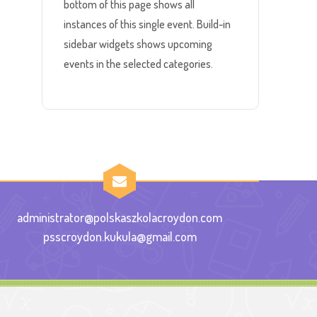
bottom of this page shows all
instances of this single event. Build-in
sidebar widgets shows upcoming
events in the selected categories.
administrator@polskaszkolacroydon.com
psscroydon.kukula@gmail.com