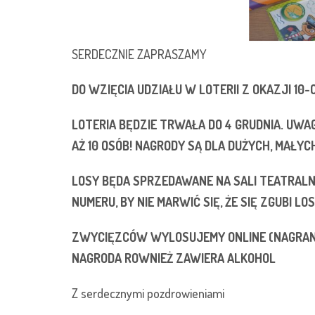
SERDECZNIE ZAPRASZAMY
DO WZIĘCIA UDZIAŁU W LOTERII Z OKAZJI 10-
LOTERIA BĘDZIE TRWAŁA DO 4 GRUDNIA. UW
AŻ 10 OSÓB! NAGRODY SĄ DLA DUŻYCH, MAŁYC
LOSY BĘDA SPRZEDAWANE NA SALI TEATRALNE
NUMERU, BY NIE MARWIĆ SIĘ, ŻE SIĘ ZGUBI LOS
ZWYCIĘZCÓW WYLOSUJEMY ONLINE (NAGRANIE
NAGRODA ROWNIEŻ ZAWIERA ALKOHOL
Z serdecznymi pozdrowieniami