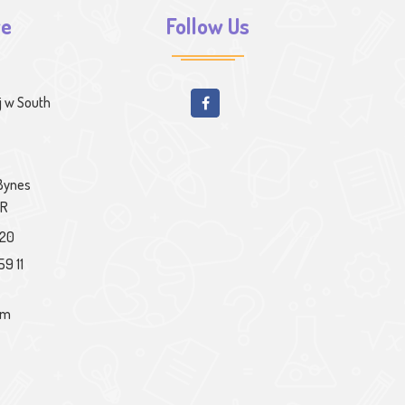
we
Follow Us
j w South
 Bynes
PR
020
59 11
om