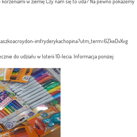
 korzeniami w ziemię Czy nam się to uda? Na pewno pokażemy
skaszkoacroydon-imfryderykachopina?utm_term=6ZkeDvXvg
znie do udziału w loterii 10-lecia. Informacja poniżej: