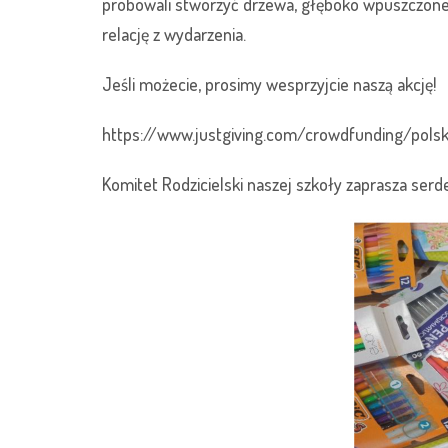
próbowali stworzyć drzewa, głęboko wpuszczone
relację z wydarzenia.
Jeśli możecie, prosimy wesprzyjcie naszą akcję!
https://www.justgiving.com/crowdfunding/pol
Komitet Rodzicielski naszej szkoły zaprasza serdec