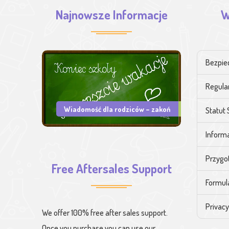
Najnowsze Informacje
W
Bezpie
Regula
Wiadomość dla rodziców – zakoń
Statut 
Informa
Przygo
Free Aftersales Support
Formul
Privacy
We offer 100% free after sales support.
Once you purchase you can use our