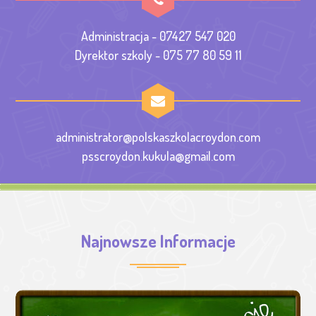
Administracja - 07427 547 020
Dyrektor szkoly - 075 77 80 59 11
administrator@polskaszkolacroydon.com
psscroydon.kukula@gmail.com
Najnowsze Informacje