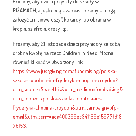
Prosimy, aby dzieci przyszły do szkoły
w
PIŻAMACH
, a jeśli chcą – zamiast piżamy – mogą
założyć „misiowe uszy”, kokardy lub ubrania w
kropki, szlafroki, dresy itp.
Prosimy, aby 21 listopada dzieci przyniosły ze sobą
drobną kwotę na rzecz Children in Need. Można
również kliknąć w utworzony link
https://www.justgiving.com/fundraising/polska-
szkola-sobotnia-im-fryderyka-chopina-croydon?
utm_source=Sharethis&utm_medium=fundraising&
utm_content=polska-szkola-sobotnia-im-
fryderyka-chopina-croydon&utm_campaign=pfp-
email&utm_term=ada400399ec341169e15977fd18
7b153
.