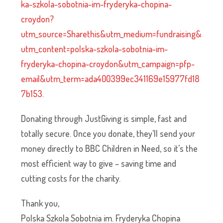
ka-szkola-sobotnia-im-fryderyka-chopina-
croydon?
utm_source=Sharethis&utm_medium=fundraising&
utm_content=polska-szkola-sobotnia-im-
fryderyka-chopina-croydon&utm_campaign=pfp-
email&utm_term=ada400399ec341169e15977fd18
7b153
.
Donating through JustGiving is simple, fast and
totally secure. Once you donate, they’ll send your
money directly to BBC Children in Need, so it’s the
most efficient way to give – saving time and
cutting costs for the charity.
Thank you,
Polska Szkola Sobotnia im. Fryderyka Chopina