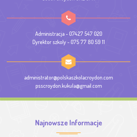
Administracja - 07427 547 020
Dyrektor szkoly - 075 77 80 59 11
administrator@polskaszkolacroydon.com
psscroydon.kukula@gmail.com
Najnowsze Informacje