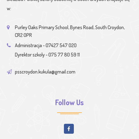
w:
Purley Oaks Primary School, Bynes Road, South Croydon,
CR2 0PR
Administracja - 07427 547 020
Dyrektor szkoly - 075 77 80 59 11
psscroydon.kukula@gmail.com
Follow Us