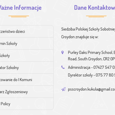
ażne Informacje
Dane Kontakto
Siedziba Polskiej Szkoły Sobotnie
czeństwo dzieci
Croydon znajduje się w:
min Szkoły
Purley Oaks Primary School,
Szkoły
Road, South Croydon, CR2 0
Administracja - 07427 547 
tor Szkolny
Dyrektor szkoly - 075 77 80 
towanie do I Komuni
psscroydon.kukula@gmail.c
arz Zgłoszeniowy
 Policy