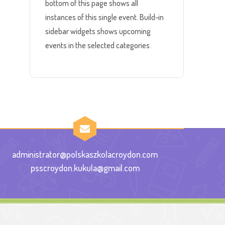
bottom of this page shows all
instances of this single event. Build-in
sidebar widgets shows upcoming
events in the selected categories.
administrator@polskaszkolacroydon.com
psscroydon.kukula@gmail.com