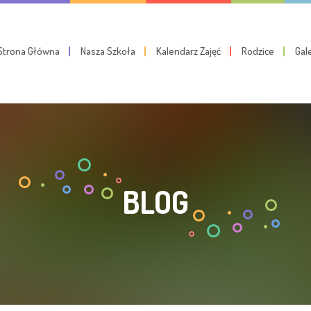
Strona Główna
Nasza Szkoła
Kalendarz Zajęć
Rodzice
Gal
BLOG