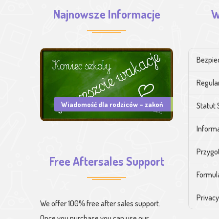
Najnowsze Informacje
W
Bezpie
Regula
Wiadomość dla rodziców – zakoń
Statut 
Informa
Przygo
Free Aftersales Support
Formul
Privacy
We offer 100% free after sales support.
Once you purchase you can use our