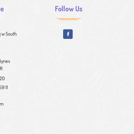
we
Follow Us
j w South
 Bynes
PR
020
59 11
om