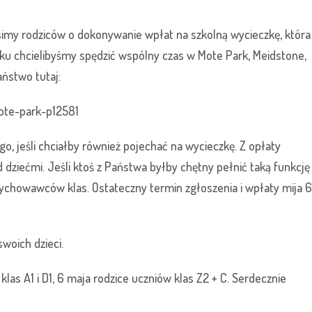
simy rodziców o dokonywanie wpłat na szkolną wycieczkę, która
ku chcielibyśmy spędzić wspólny czas w Mote Park, Meidstone,
ństwo tutaj:
ote-park-p12581
go, jeśli chciałby również pojechać na wycieczkę. Z opłaty
dziećmi. Jeśli ktoś z Państwa byłby chętny pełnić taką funkcję
wychowawców klas. Ostateczny termin zgłoszenia i wpłaty mija 6
woich dzieci.
klas A1 i D1, 6 maja rodzice uczniów klas Z2 + C. Serdecznie