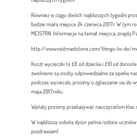
Również w ciągu dwóch najbliższych tygodni pro
będzie miała miejsce 24 czerwca 2017r. W tym ro
ME157RN. Informacje na temat miejsca, znajdą Pa
http://www.visitmaidstone.com/things-to-do/m
Koszt wycieczki to £8 od dziecka i £10 od dorosłe
zwolnione są osoby odpowiedzialne za opiekę nad 
podczas wycieczki, prosimy o zgłaszanie się do 
maja 2017roku.
Wpłaty prosimy przekazywać nauczycielom klas s
W najbliższą sobotę dyżur pelnia rodzice uczniów 
pozdrawiam!