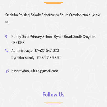
Siedziba Polskiej Szkoły Sobotniej w South Croydon znajduje się
w:
Purley Oaks Primary School, Bynes Road, South Croydon,
CR2 0PR
Administracja - 07427 547 020
Dyrektor szkoly - 075 77 80 59 11
psscroydon.kukula@gmail.com
Follow Us