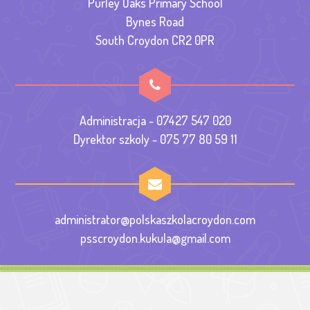
Purley Oaks Primary School
Bynes Road
South Croydon CR2 0PR
Administracja - 07427 547 020
Dyrektor szkoly - 075 77 80 59 11
administrator@polskaszkolacroydon.com
psscroydon.kukula@gmail.com