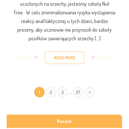
uczulonych na orzechy, jesteśmy szkołą Nut
Free. W celu zminimalizowania ryzyka wystąpienia
reakcji anafilaktycznej u tych dzieci, bardzo
prosimy, aby uczniowie nie przynosili do szkoły
posiłków zawierających orzechy […]
READ MORE
…
1
2
3
27
Recent