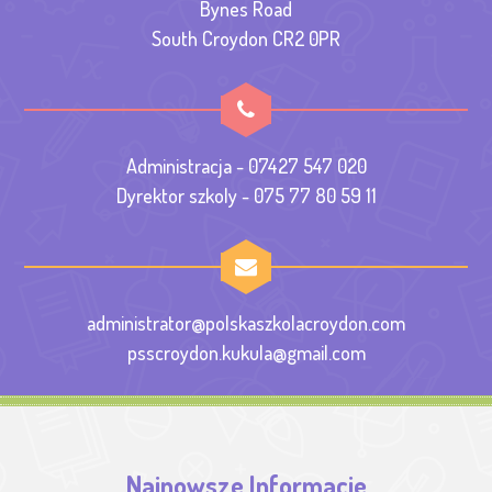
Bynes Road
South Croydon CR2 0PR
Administracja - 07427 547 020
Dyrektor szkoly - 075 77 80 59 11
administrator@polskaszkolacroydon.com
psscroydon.kukula@gmail.com
Najnowsze Informacje