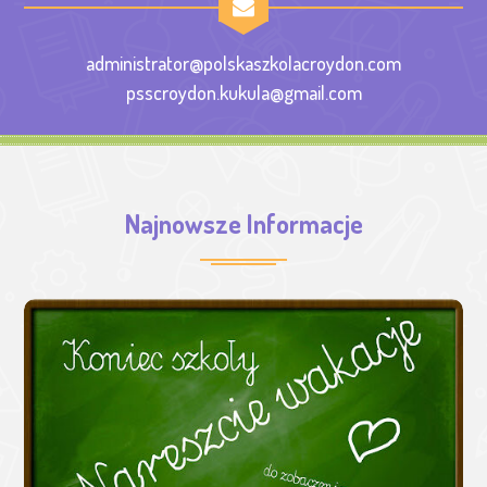
administrator@polskaszkolacroydon.com
psscroydon.kukula@gmail.com
Najnowsze Informacje