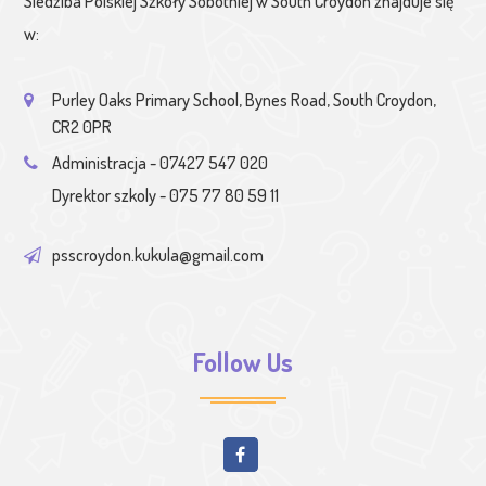
Siedziba Polskiej Szkoły Sobotniej w South Croydon znajduje się
w:
Purley Oaks Primary School, Bynes Road, South Croydon,
CR2 0PR
Administracja - 07427 547 020
Dyrektor szkoly - 075 77 80 59 11
psscroydon.kukula@gmail.com
Follow Us