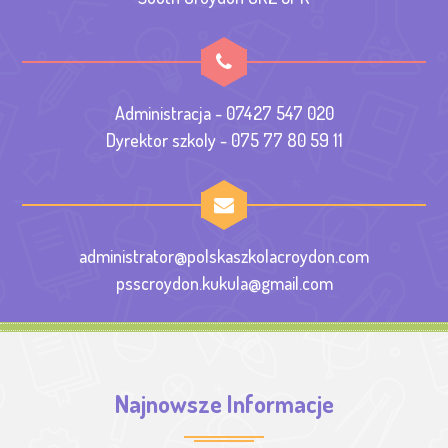
Administracja - 07427 547 020
Dyrektor szkoly - 075 77 80 59 11
administrator@polskaszkolacroydon.com
psscroydon.kukula@gmail.com
Najnowsze Informacje